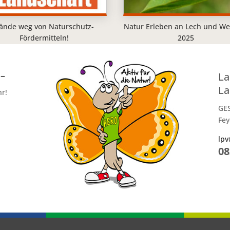
ände weg von Naturschutz-
Natur Erleben an Lech und We
Fördermitteln!
2025
 –
La
La
hr!
GE
Fey
lpv
08