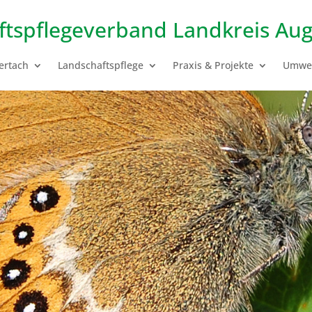
ftspflegeverband
Landkreis Aug
ertach
Landschaftspflege
Praxis & Projekte
Umwel