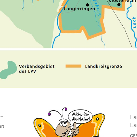
 –
La
La
hr!
GE