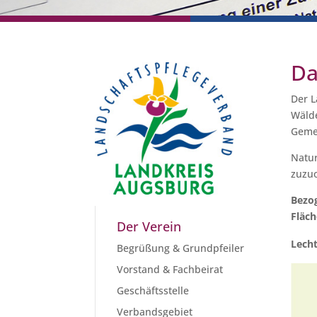
Da
Der L
Wälde
Geme
Natur
zuzuo
Bezog
Fläch
Der Verein
Lecht
Begrüßung & Grundpfeiler
Vorstand & Fachbeirat
Geschäftsstelle
Verbandsgebiet