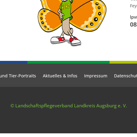
Fey
lpv
08
und Tier-Portraits
Aktuelles & Infos
Impressum
Datenschu
© Landschaftspflegeverband Landkreis Augsburg e. V.