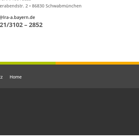
erabendstr. 2 • 86830 Schwabmünchen
@lra-a.bayern.de
21/3102 – 2852
tz
Home