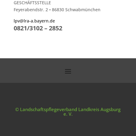
GESCHÄFTSSTELLE
Feyerabendstr. 2 • 86830 Schwabmünchen
lpv@lra-a.bayern.de
0821/3102 – 2852
© Landschaftspflegeverband Landkreis Augsburg
e. V.