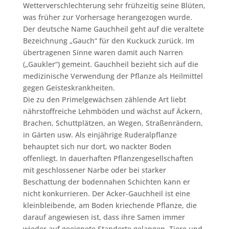
Wetterverschlechterung sehr frühzeitig seine Blüten,
was früher zur Vorhersage herangezogen wurde.
Der deutsche Name Gauchheil geht auf die veraltete
Bezeichnung „Gauch“ für den Kuckuck zurück. Im
übertragenen Sinne waren damit auch Narren
(„Gaukler“) gemeint. Gauchheil bezieht sich auf die
medizinische Verwendung der Pflanze als Heilmittel
gegen Geisteskrankheiten.
Die zu den Primelgewächsen zählende Art liebt
nährstoffreiche Lehmböden und wächst auf Äckern,
Brachen, Schuttplätzen, an Wegen, Straßenrändern,
in Gärten usw. Als einjährige Ruderalpflanze
behauptet sich nur dort, wo nackter Boden
offenliegt. In dauerhaften Pflanzengesellschaften
mit geschlossener Narbe oder bei starker
Beschattung der bodennahen Schichten kann er
nicht konkurrieren. Der Acker-Gauchheil ist eine
kleinbleibende, am Boden kriechende Pflanze, die
darauf angewiesen ist, dass ihre Samen immer
wieder auf geeignete Standorte gelangen. Tiere und