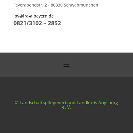
Feyerabendstr. 2 • 86830 Schwabmünchen
lpv@lra-a.bayern.de
0821/3102 – 2852
© Landschaftspflegeverband Landkreis Augsburg
e. V.