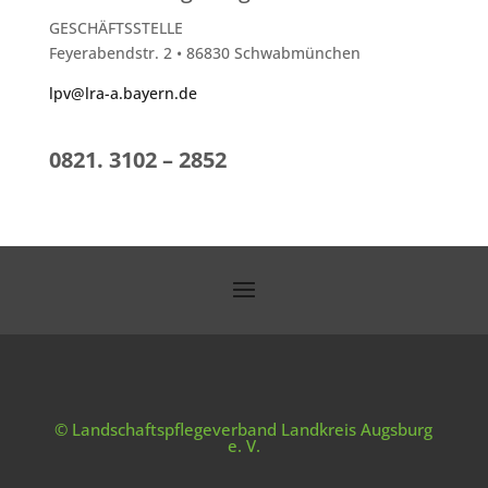
GESCHÄFTSSTELLE
Feyerabendstr. 2 • 86830 Schwabmünchen
lpv@lra-a.bayern.de
0821. 3102 – 2852
© Landschaftspflegeverband Landkreis Augsburg
e. V.