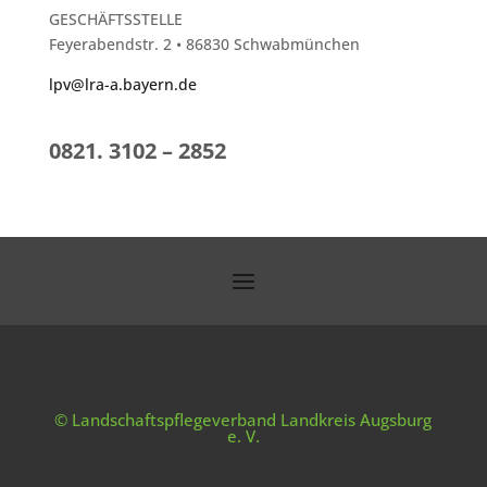
GESCHÄFTSSTELLE
Feyerabendstr. 2 • 86830 Schwabmünchen
lpv@lra-a.bayern.de
0821. 3102 – 2852
© Landschaftspflegeverband Landkreis Augsburg
e. V.