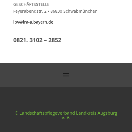
GESCHÄFTSSTELLE
Feyerabendstr. 2 • 86830 Schwabmünchen
lpv@lra-a.bayern.de
0821. 3102 – 2852
© Landschaftspflegeverband Landkreis Augsburg
e. V.