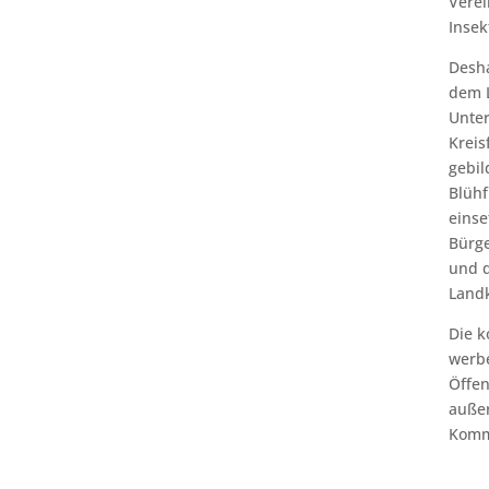
Vere
Insek
Desha
dem L
Unte
Kreis
gebil
Blühf
einse
Bürg
und d
Landk
Die k
werbe
Öffen
außer
Kommu