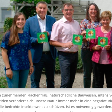
 zunehmenden Flächenfraß, naturschädliche Bauweisen, intensiv
ziden verändert sich unsere Natur immer mehr in eine negative 
ie bedrohte Insektenwelt zu schützen, ist es notwendig geworden