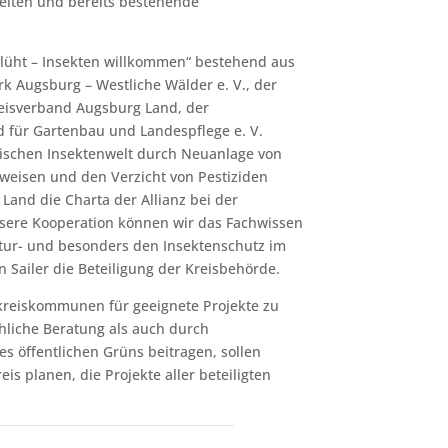
iten und bereits bestehende
blüht – Insekten willkommen“ bestehend aus
 Augsburg – Westliche Wälder e. V., der
eisverband Augsburg Land, der
 für Gartenbau und Landespflege e. V.
imischen Insektenwelt durch Neuanlage von
weisen und den Verzicht von Pestiziden
Land die Charta der Allianz bei der
sere Kooperation können wir das Fachwissen
tur- und besonders den Insektenschutz im
n Sailer die Beteiligung der Kreisbehörde.
kreiskommunen für geeignete Projekte zu
liche Beratung als auch durch
es öffentlichen Grüns beitragen, sollen
s planen, die Projekte aller beteiligten