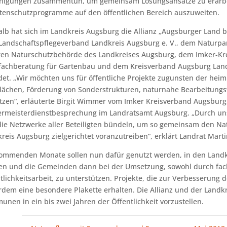
inigungen zusammentun, um gemeinsam Lösungsansätze zu erarbe
tenschutzprogramme auf den öffentlichen Bereich auszuweiten.
lb hat sich im Landkreis Augsburg die Allianz „Augsburger Land 
andschaftspflegeverband Landkreis Augsburg e. V., dem Naturpark
ren Naturschutzbehörde des Landkreises Augsburg, dem Imker-Kr
fachberatung für Gartenbau und dem Kreisverband Augsburg Land
det. „Wir möchten uns für öffentliche Projekte zugunsten der he
lächen, Förderung von Sonderstrukturen, naturnahe Bearbeitungs
tzen“, erläuterte Birgit Wimmer vom Imker Kreisverband Augsburg 
ermeisterdienstbesprechung im Landratsamt Augsburg. „Durch un
ie Netzwerke aller Beteiligten bündeln, um so gemeinsam den Na
reis Augsburg zielgerichtet voranzutreiben“, erklärt Landrat Marti
ommenden Monate sollen nun dafür genutzt werden, in den Land
n und die Gemeinden dann bei der Umsetzung, sowohl durch fach
tlichkeitsarbeit, zu unterstützen. Projekte, die zur Verbesserung d
dem eine besondere Plakette erhalten. Die Allianz und der Landkrei
nen in ein bis zwei Jahren der Öffentlichkeit vorzustellen.