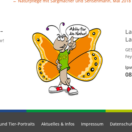
←
Naturpflege mit Sargmacher und Sensenmann, Mai 2018
 –
La
La
hr!
GE
Fey
lpv
08
und Tier-Portraits
Aktuelles & Infos
Impressum
Datenschu