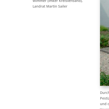
Wimmer (Imker Kreisverband),
Landrat Martin Sailer
Durch
Pesti
und d