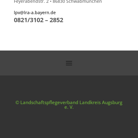
Feyerabendstr. 2 • 86830 Schwabmünchen
lpv@lra-a.bayern.de
0821/3102 – 2852
© Landschaftspflegeverband Landkreis Augsburg
e. V.